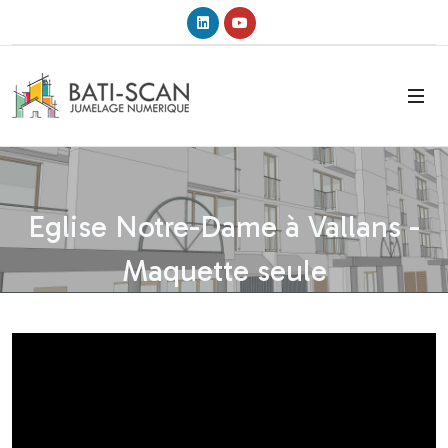
Linkedin
Youtube
Eglise Notre-Dame à Vallans -
Maquette seule