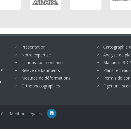
Présentation
Cartographie 
Notre expertise
Analyse de pl
Ils nous font confiance
Maquette 3D 
re
Relevé de bâtiments
Plans techniq
Mesures de déformations
Permis de cons
r
Orthophotographies
Figer une scèn
té
-
Mentions légales
Linkedin